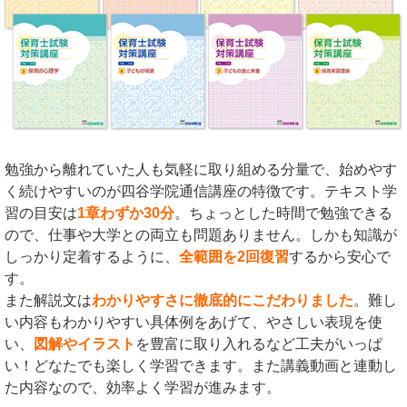
勉強から離れていた人も気軽に取り組める分量で、始めやす
く続けやすいのが四谷学院通信講座の特徴です。テキスト学
習の目安は
1章わずか30分
。ちょっとした時間で勉強できる
ので、仕事や大学との両立も問題ありません。しかも知識が
しっかり定着するように、
全範囲を2回復習
するから安心で
す。
また解説文は
わかりやすさに徹底的にこだわりました
。難し
い内容もわかりやすい具体例をあげて、やさしい表現を使
い、
図解やイラスト
を豊富に取り入れるなど工夫がいっぱ
い！どなたでも楽しく学習できます。また講義動画と連動し
た内容なので、効率よく学習が進みます。