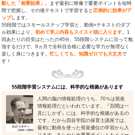
動した「相乗効果」。
まず最初に映像で重要ポイントを短時
間で把握し、その後テキストで学習すると
圧倒的に効率がア
ップ
します。
55段階ではスモールステップ学習と、動画×テキストのダブ
ル効果により、
初めて学ぶ内容もスイスイ頭に入ります
。1
回あたりの目安はたったの45分、55段階システムに沿って勉
強するだけで、8ヵ月で全科目合格に必要な学力が無理なく
楽しく身につきます。
忙しくても、知識ゼロでも大丈夫
で
す！
55段階学習システムには、科学的な根拠があります
人間の脳の情報処理のうち、70％は視覚
情報処理だといわれています。『百聞は一
見にしかず』には、科学的な根拠があるの
です。だから四谷学院の保育士講座では、
最初に動画を使った視覚優位の学習から入
ります。あらかじめ重要ポイントをイメー