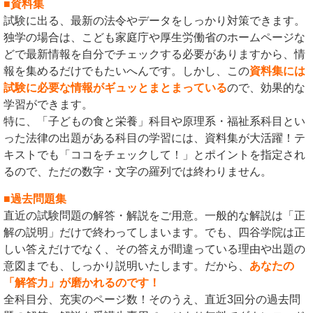
■資料集
試験に出る、最新の法令やデータをしっかり対策できます。
独学の場合は、こども家庭庁や厚生労働省のホームページな
どで最新情報を自分でチェックする必要がありますから、情
報を集めるだけでもたいへんです。しかし、この
資料集には
試験に必要な情報がギュッとまとまっている
ので、効果的な
学習ができます。
特に、「子どもの食と栄養」科目や原理系・福祉系科目とい
った法律の出題がある科目の学習には、資料集が大活躍！テ
キストでも「ココをチェックして！」とポイントを指定され
るので、ただの数字・文字の羅列では終わりません。
■過去問題集
直近の試験問題の解答・解説をご用意。一般的な解説は「正
解の説明」だけで終わってしまいます。でも、四谷学院は正
しい答えだけでなく、その答えが間違っている理由や出題の
意図までも、しっかり説明いたします。だから、
あなたの
「解答力」が磨かれるのです！
全科目分、充実のページ数！そのうえ、直近3回分の過去問