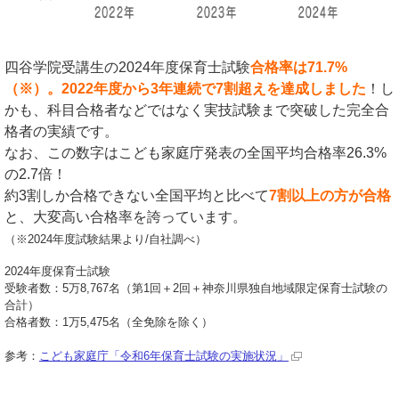
四谷学院受講生の2024年度保育士試験
合格率は71.7%
（※）。2022年度から3年連続で7割超えを達成しました
！し
かも、科目合格者などではなく実技試験まで突破した完全合
格者の実績です。
なお、この数字はこども家庭庁発表の全国平均合格率26.3%
の2.7倍！
約3割しか合格できない全国平均と比べて
7割以上の方が合格
と、大変高い合格率を誇っています。
（※2024年度試験結果より/自社調べ）
2024年度保育士試験
受験者数：5万8,767名（第1回＋2回＋神奈川県独自地域限定保育士試験の
合計）
合格者数：1万5,475名（全免除を除く）
参考：
こども家庭庁「令和6年保育士試験の実施状況」