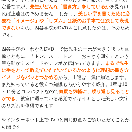
定番ですが、
先生がどんな「書き方」をしているか
を見なけ
れば上達はのぞめません。 しかし、
美しい字を書くために必
要な「イメージ」や「リズム」は紙のお手本では決して表現
できない
もの。四谷学院がDVDをご用意したのは、そのため
です。
四谷学院の「わかるDVD」では先生の手元が大きく映った画
像とともに、「トン、スー、トン」「お～きく回す」という
筆を動かすスピードやテンポが伝わってきます。
まるで先生
に手をとって教えていただいているかのように理想の書き方
イメージをパッとつかめる
から、上達は一気に加速します。
また知っていると役立つ知識もわかりやすく紹介。1章は10
～15分とコンパクトなので
何度も気軽に、繰り返し見ること
ができ
、教室に通っている感覚でイキイキとした美しい文字
のリズムを体得できます。
※インターネット上でDVDと同じ動画をご覧いただくことが
可能です。