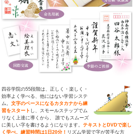
四谷学院の55段階は、正しく・楽しく・
効率よく学べる、他にはない学習システ
ム。
文字のベースになるカタカナから練
習をスタート
し、スモールステップでム
リなく上達に導くから、 誰でもスムーズ
に美しい字を書けるようになります。
テキストとDVDで楽し
く学べ
、練習時間は1日20分！
リズム学習で字が苦手な方