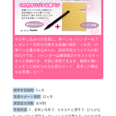
今お申し込みの方全員に、筆ペン＆バインダーをプ
レゼント！日本を代表する老舗の筆匠「くれ竹」の
筆ペンは書き味なめらか。四谷学院オリジナルの刻
印入りです。 バインダーは練習後のテキストをすっ
きりと収納でき、大切に保管できます。教材が届い
たらすぐに始められるお得なセット。是非この機会
をお見逃しなく！
標準学習期間
5ヵ月
受講サポート期間
12ヵ月
課題提出回数
全10回
学習内容
1．名前と住所 2．カタカナと漢字 3．ひらがな