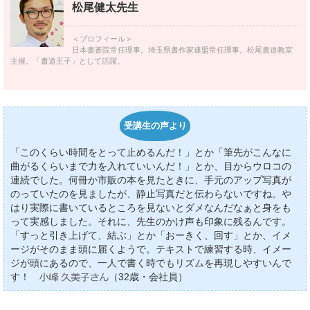
松尾健太先生
＜プロフィール＞
日本書蒼院常任理事。埼玉県書作家連盟常任理事。松尾書道教室
主催。「書道王子」として活躍。
受講生の声より
「このくらい時間をとって止めるんだ！」とか「筆先がこんなに
曲がるくらいまで力を入れていいんだ！」とか、目からウロコの
連続でした。何冊か市販の本を見たときに、手元のアップ写真が
のっていたのを見ましたが、静止写真だと伝わらないですね。や
はり実際に書いているところを見ないとダメなんだなぁと身をも
って実感しました。それに、先生のかけ声も印象に残るんです。
「すっと引き上げて、結ぶ」とか「おーきく、回す」とか、イメ
ージがそのまま頭に届くようで。テキストで練習する時、イメー
ジが頭にあるので、一人で書く時でもリズムを再現しやすいんで
す！
（32歳・会社員）