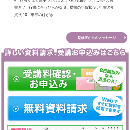
4．ひらがなと漢字 5．のしぶくろの表書き 6．はがきの表
書き 7．行書に合うひらがな 8．楷書の年賀状 9．行書の年
賀状 10．季節のはがき
監修者からのメッセージ