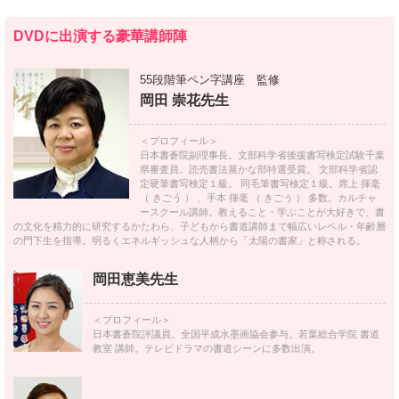
DVDに出演する豪華講師陣
55段階筆ペン字講座 監修
岡田 崇花先生
＜プロフィール＞
日本書蒼院副理事長。文部科学省後援書写検定試験千葉
県審査員。読売書法展かな部特選受賞。 文部科学省認
定硬筆書写検定１級。 同毛筆書写検定１級。席上 揮毫
（ きごう ） 、手本 揮毫 （ きごう ） 多数。カルチャ
ースクール講師。教えること・学ぶことが大好きで、書
の文化を精力的に研究するかたわら、子どもから書道講師まで幅広いレベル・年齢層
の門下生を指導。明るくエネルギッシュな人柄から「太陽の書家」と称される。
岡田恵美先生
＜プロフィール＞
日本書蒼院評議員。全国平成水墨画協会参与。若葉総合学院 書道
教室 講師。テレビドラマの書道シーンに多数出演。