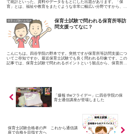
て統計といった、資料やデータをもとにした出題があります。「保
育」とは、福祉や教育をまたぐような非常に幅広い分野ですから、そ
れを扱う法律や資料データも膨大です。資料データの扱いに迷...
保育士試験で問われる保育所等訪
保育士試験のお悩み
問支援ってなに？
こんにちは。四谷学院の野本です。突然ですが保育所等訪問支援につ
いてご存知ですか。最近保育士試験でも良く問われる印象です。この
記事では、保育士試験で問われるポイントという観点から、保育所等
訪問支援について知識を深めていきたいと思います。試験対...
「爆報 theフライデー」に四谷学院の保
育士通信講座が登場しました
保育士試験合格者の声 これから通信講
座で合格を目指す方へ