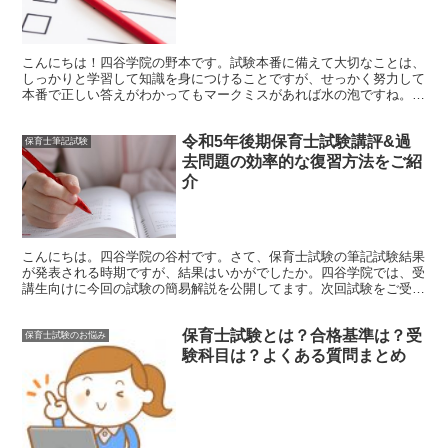
こんにちは！四谷学院の野本です。試験本番に備えて大切なことは、
しっかりと学習して知識を身につけることですが、せっかく努力して
本番で正しい答えがわかってもマークミスがあれば水の泡ですね。み
なさんがそんな悔しい思いをせずに済むように、今回は添削...
令和5年後期保育士試験講評&過
保育士筆記試験
去問題の効率的な復習方法をご紹
介
こんにちは。四谷学院の谷村です。さて、保育士試験の筆記試験結果
が発表される時期ですが、結果はいかがでしたか。四谷学院では、受
講生向けに今回の試験の簡易解説を公開してます。次回試験をご受験
予定の方はぜひご活用くださいね。令和5年後期試験の講評...
保育士試験とは？合格基準は？受
保育士試験のお悩み
験科目は？よくある質問まとめ