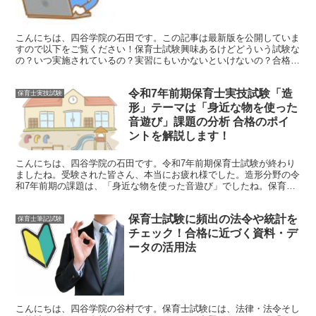
こんにちは、四谷学院の石田です。この記事は最新版を公開していま
すので以下をご覧ください！保育士試験興味あるけどどういう試験な
の？いつ実施されているの？実習にもいかないといけないの？合格率
低いって聞いたけどほんと？などなど……試験に興味を持た...
令和7年前期保育士実技試験「造
保育士実技試験
形」テーマは「身近な物を使った
音遊び」課題の分析 合格のポイ
ントを解説します！
こんにちは、四谷学院の石田です。令和7年前期保育士試験が終わり
ましたね。受験された皆さん、本当にお疲れ様でした。造形分野の令
和7年前期の課題は、「身近な物を使った音遊び」でしたね。保育士
試験の実技の中で「造形」については、他の科目である「音...
保育士試験に頻出の法令や統計を
保育士筆記試験
チェック！合格に近づく資料・デ
ータの活用法
こんにちは、四谷学院の谷村です。保育士試験には、法律・法令そし