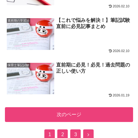
2026.02.10
【これで悩みを解決！】筆記試験
直前期の学習法
直前に必見記事まとめ
2026.02.10
直前期に必見！必見！過去問題の
保育士筆記試験
正しい使い方
2026.01.19
次のページ
次
1
2
3