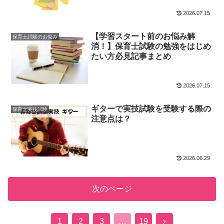
2026.07.15
【学習スタート前のお悩み解
保育士試験のお悩み
消！】保育士試験の勉強をはじめ
たい方必見記事まとめ
2026.07.15
ギターで実技試験を受験する際の
保育士実技試験
注意点は？
2026.06.29
次のページ
次
1
2
3
…
19