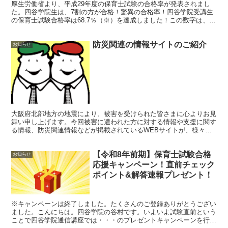
厚生労働省より、平成29年度の保育士試験の合格率が発表されまし
た。四谷学院生は、7割の方が合格！驚異の合格率！四谷学院受講生
の保育士試験合格率は68.7％（※）を達成しました！この数字は、厚
生労働省発表の全国平均合格率21.6％の3.2倍！...
防災関連の情報サイトのご紹介
お知らせ
大阪府北部地方の地震により、被害を受けられた皆さまに心よりお見
舞い申し上げます。今回被害に遭われた方に対する情報や支援に関す
る情報、防災関連情報などが掲載されているWEBサイトが、様々な
ご紹介されています。四谷学院では、保育所における防災、...
【令和8年前期】保育士試験合格
お知らせ
応援キャンペーン！直前チェック
ポイント&解答速報プレゼント！
※キャンペーンは終了しました。たくさんのご登録ありがとうござい
ました。こんにちは。四谷学院の谷村です。いよいよ試験直前という
ことで四谷学院通信講座では・・・のプレゼントキャンペーンを行い