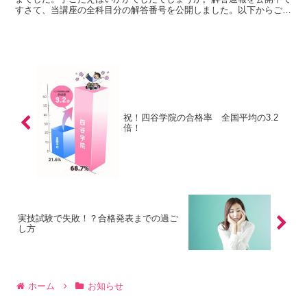
すさて、当講座の全科目分の解答番号を公開しました。以下からご覧
ください。※パスワードがかかっています。‎受講生の...
祝！四谷学院の合格率 全国平均の3.2
倍！
実技試験で失敗！？合格発表までの過ご
し方
ホーム
お知らせ