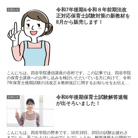
ます！ぜひご利用くださいね。※すでに受講中の方はいずれ...
令和7年後期&令和８年前期法改
お知らせ
正対応保育士試験対策の新教材を
8月から販売します！
こんにちは。四谷学院通信講座の谷村です。この記事では、四谷学院
の保育士講座へのお申し込みを検討いただいている方に向けて、令和
7年保育士後期試験の法改正＆教材改訂に関するお知らせをお伝えし
ます。法改正対応が不安な方や、次回で絶対合格したいとい...
令和6年後期保育士試験解答速報
お知らせ
が出そろいました！
こんにちは。四谷学院の野本です。10月19日、20日の試験お疲れさ
までした。手ごたえはいかがでしたでしょうか。解答速報を公開中で