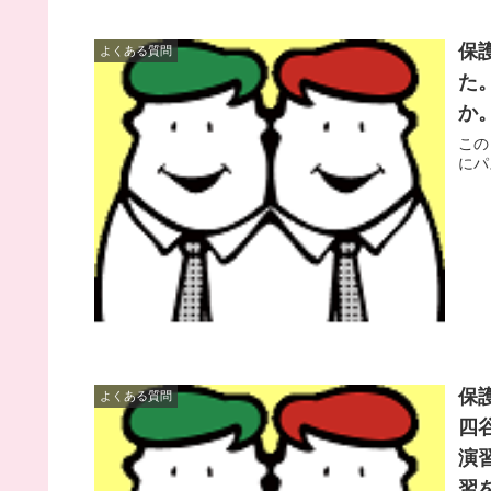
保
よくある質問
た
か
この
にパ
保
よくある質問
四
演
習