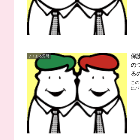
保
よくある質問
の
る
この
にパ