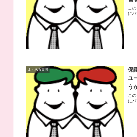
この
にパ
保
よくある質問
ユ
う
この
にパ