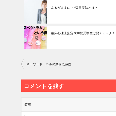
あるがままに･･･森田療法とは？
臨床心理士指定大学院受験生は要チェック！
投
キーワード：ハルの動因低減説
稿
ナ
コメントを残す
ビ
ゲ
ー
名前
シ