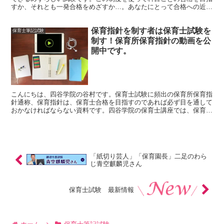
すか、それとも一発合格をめざすか…。あなたにとって合格への近道
は、どっち？この記事では、「科目合格」と「全科目合格」...
保育指針を制す者は保育士試験を
保育士筆記試験
制す！保育所保育指針の動画を公
開中です。
こんにちは、四谷学院の谷村です。保育士試験に頻出の保育所保育指
針通称、保育指針は、保育士合格を目指すのであれば必ず目を通して
おかなければならない資料です。四谷学院の保育士講座では、保育士
指針の聞き流し動画を公開中です。保育指針を制す者は保育...
「紙切り芸人」「保育園長」二足のわら
じ青空麒麟児さん
保育士試験 最新情報