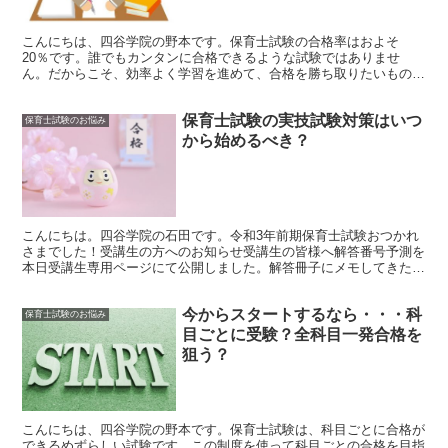
こんにちは、四谷学院の野本です。保育士試験の合格率はおよそ
20％です。誰でもカンタンに合格できるような試験ではありませ
ん。だからこそ、効率よく学習を進めて、合格を勝ち取りたいもので
すよね。では、どんな風に勉強をするのが一番いいのでしょうか？...
保育士試験の実技試験対策はいつ
保育士試験のお悩み
から始めるべき？
こんにちは。四谷学院の石田です。令和3年前期保育士試験おつかれ
さまでした！受講生の方へのお知らせ受講生の皆様へ解答番号予測を
本日受講生専用ページにて公開しました。解答冊子にメモしてきた番
号をもとに自己採点をしましょう。ちなみに今回の試験の簡...
今からスタートするなら・・・科
保育士試験のお悩み
目ごとに受験？全科目一発合格を
狙う？
こんにちは、四谷学院の野本です。保育士試験は、科目ごとに合格が
できるめずらしい試験です。この制度を使って科目ごとの合格を目指