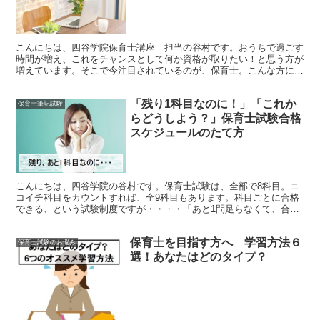
こんにちは、四谷学院保育士講座 担当の谷村です。おうちで過ごす
時間が増え、これをチャンスとして何か資格が取りたい！と思う方が
増えています。そこで今注目されているのが、保育士。こんな方にピ
ッタリなのが保育士資格なんです。保育士資格をとるには2...
「残り1科目なのに！」「これか
保育士筆記試験
らどうしよう？」保育士試験合格
スケジュールのたて方
こんにちは、四谷学院の谷村です。保育士試験は、全部で8科目。ニ
コイチ科目をカウントすれば、全9科目もあります。科目ごとに合格
できる、という試験制度ですが・・・・「あと1問足らなくて、合格
できなかった！」「あと１科目なのに！」という方も少なく...
保育士を目指す方へ 学習方法６
保育士試験のお悩み
選！あなたはどのタイプ？