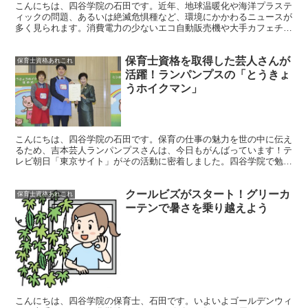
こんにちは、四谷学院の石田です。近年、地球温暖化や海洋プラステ
ィックの問題、あるいは絶滅危惧種など、環境にかかわるニュースが
多く見られます。消費電力の少ないエコ自動販売機や大手カフェチェ
ーンでのプラスティックストローの廃止、ウナギやメダカも...
保育士資格を取得した芸人さんが
保育士資格あれこれ
活躍！ランパンプスの「とうきょ
うホイクマン」
こんにちは、四谷学院の石田です。保育の仕事の魅力を世の中に伝え
るため、吉本芸人ランパンプスさんは、今日もがんばっています！テ
レビ朝日「東京サイト」がその活動に密着しました。四谷学院で勉強
して、保育士試験に一発合格した寺内さん。子育て支援員研...
クールビズがスタート！グリーカ
保育士資格あれこれ
ーテンで暑さを乗り越えよう
こんにちは、四谷学院の保育士、石田です。いよいよゴールデンウィ