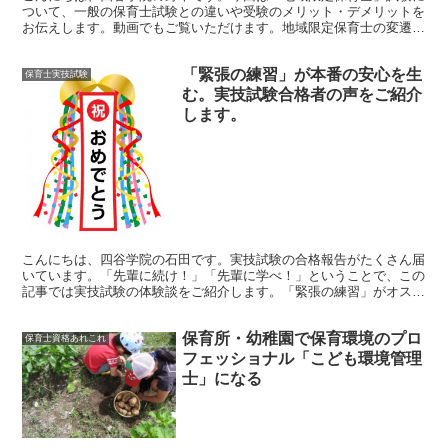
ついて、一般の保育士試験との違いや受験のメリット・デメリットを
お伝えします。動画でもご覧いただけます。地域限定保育士の変遷平
成27年成立の「国家戦略特別区域法等の一部改正法」によ...
「緊張の練習」が本番の安心を生
保育士実技試験
む。実技試験合格者の声をご紹介
します。
こんにちは、四谷学院の石田です。実技試験の合格報告がたくさん届
いています。「先輩に続け！」「先輩に学べ！」ということで、この
記事では実技試験の体験談をご紹介します。「緊張の練習」がオスス
メ S.T.様 （音楽･言語受験）一度で合格はしたもの...
保育所・幼稚園で保育環境のプロ
保育士資格あれこれ
フェッショナル「こども環境管理
士」になる