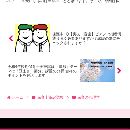
ので、ご不安になるのは当然のことと思います。そこで、今回は保育
士試験にチャレンジするかどうか悩んでいる方、チャレンジ...
保護中: Q【実技・音楽】ピアノは指番号
通り弾く必要ありますか？試験の際にチ
ェックされますか？
令和4年後期保育士実技試験「造形」テー
マは「豆まき・節分」課題の分析 合格の
ポイントを解説します！
ホーム
保育士筆記試験
保育の心理学