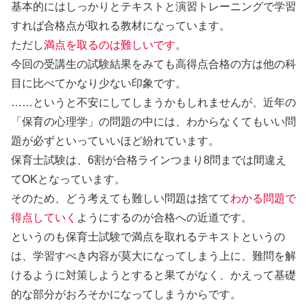
基本的にはしっかりとテキストと演習トレーニングで学習
すれば合格点が取れる教材になっています。
ただし
満点を取るのは難しいです
。
今回の受講生の試験結果をみても高得点合格の方は他の科
目に比べてかなり少ない印象です。
……というと不安にしてしまうかもしれませんが、近年の
「保育の心理学」の問題の中には、
わからなくてもいい問
題
が必ずといっていいほど紛れています。
保育士試験は、6割が合格ラインつまり8問までは間違え
てOKとなっています。
そのため、どう考えても難しい問題は捨てて
わかる問題で
得点していく
ようにするのが合格への近道です。
というのも保育士試験で満点を取れるテキストというの
は、学習すべき内容が莫大になってしまう上に、難問を解
けるように対策しようとすると果てがなく、かえって基礎
的な部分がおろそかになってしまうからです。