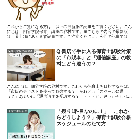
これからご覧になる方は、以下の最新版の記事をご覧ください。こん
にちは、四谷学院保育士講座の谷村です。※こちらの内容の最新版
は、最上部にあります記事です。ご注意ください。今回の記事では、
保育士試験の筆記試験（１次試験）、実技試験（２次試験）、...
Q.書店で手に入る保育士試験対策
保育士試験のお悩み
の「市販本」と「通信講座」の教
材はどう違うの？
こんにちは、四谷学院の谷村です。これから保育士を目指すならば、
「市販のテキストを使って勉強する？」それとも「スクールに通
う？」あるいは「通信講座を受講する？」・・・と、迷うかもしれま
せん。この記事では、書店で取り扱っている保育士試験対策本と...
「残り1科目なのに！」「これか
保育士筆記試験
らどうしよう？」保育士試験合格
スケジュールのたて方