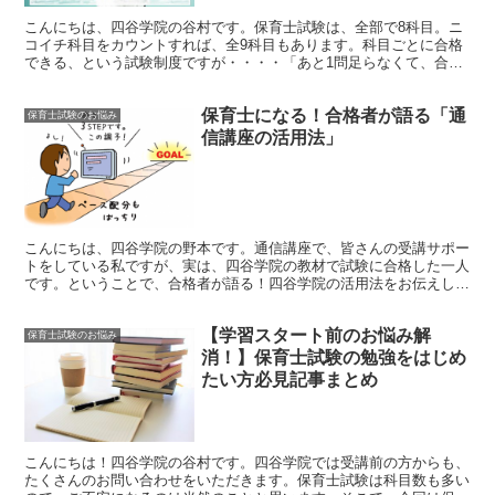
こんにちは、四谷学院の谷村です。保育士試験は、全部で8科目。ニ
コイチ科目をカウントすれば、全9科目もあります。科目ごとに合格
できる、という試験制度ですが・・・・「あと1問足らなくて、合格
できなかった！」「あと１科目なのに！」という方も少なく...
保育士になる！合格者が語る「通
保育士試験のお悩み
信講座の活用法」
こんにちは、四谷学院の野本です。通信講座で、皆さんの受講サポー
トをしている私ですが、実は、四谷学院の教材で試験に合格した一人
です。ということで、合格者が語る！四谷学院の活用法をお伝えした
いと思います。特に、お仕事と試験勉強を両立させたい！と...
【学習スタート前のお悩み解
保育士試験のお悩み
消！】保育士試験の勉強をはじめ
たい方必見記事まとめ
こんにちは！四谷学院の谷村です。四谷学院では受講前の方からも、
たくさんのお問い合わせをいただきます。保育士試験は科目数も多い