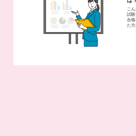
は
こん
試験
合格
た方