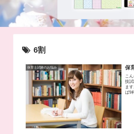
6割
保
保育士試験のお悩み
こん
技試
ます
ば9