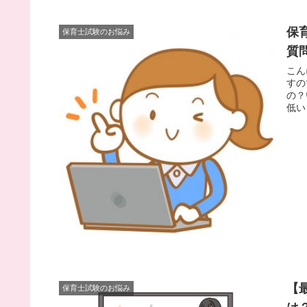
保
保育士試験のお悩み
質
こん
すの
の？
低い
【
保育士試験のお悩み