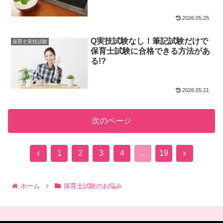
2026.05.25
Q実技試験なし！筆記試験だけで
保育士実技試験
保育士試験に合格できる方法があ
る!?
2026.05.21
次のページ
前
次
1
2
3
4
…
19
へ
へ
ホーム
保育士試験のお悩み