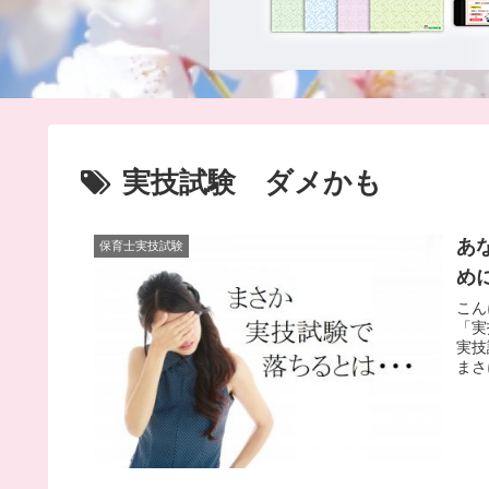
実技試験 ダメかも
あ
保育士実技試験
め
こん
「実
実技
まさ