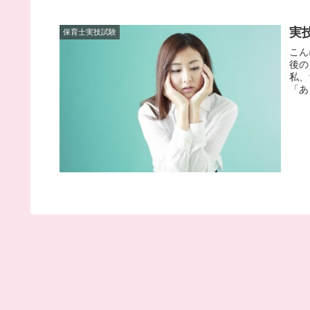
実
保育士実技試験
こん
後の
私、
「あ