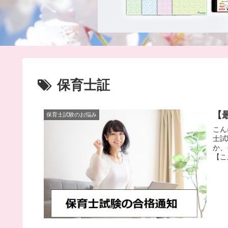
保育士証
【
保育士試験のお悩み
こん
士試
か、
【こ