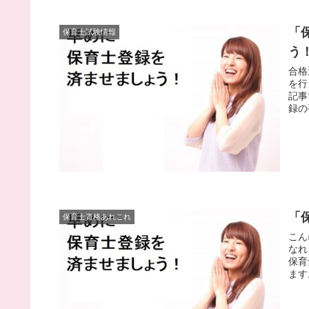
「
保育士試験情報
う
合格
を行
記事
録の
「
保育士資格あれこれ
こん
なれ
保育
ます