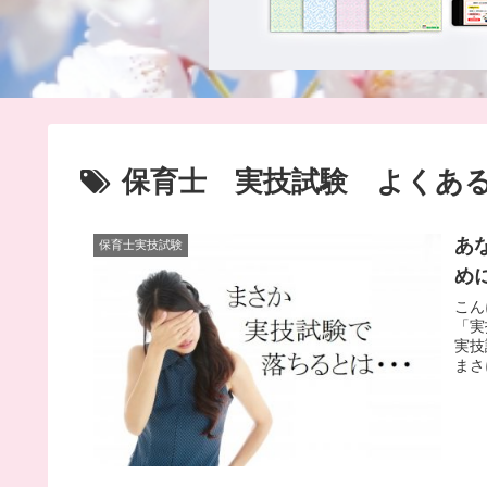
保育士 実技試験 よくあ
あ
保育士実技試験
め
こん
「実
実技
まさ