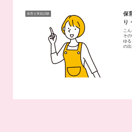
保
保育士実技試験
り
こん
その
ゆる
の出