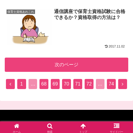
通信講座で保育士資格試験に合格
保育士資格あれこれ
できるか？資格取得の方法は？
2017.11.02
次のページ
前
次
1
…
68
69
70
71
72
…
74
へ
へ
© 2017-2026 四谷学院保育士試験対策講座_公式ブログ.
ホーム
検索
トップ
サイドバー