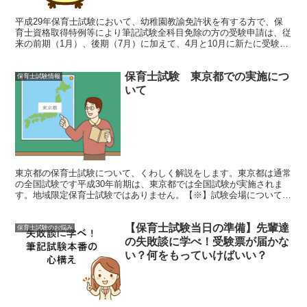
平成29年保育士試験において、幼稚園教諭免許状を有する方で、保
育士資格取得特例等により筆記試験全科目免除の方の受験申請は、従
来の前期（1月）、後期（7月）に加えて、4月と10月に新たに受験申
請を受け付けることが発表されました。受験申請受付期...
保育士試験 東京都での実施につ
保育士試験情報
いて
東京都の保育士試験について、くわしく解説をします。東京都は通常
の全国試験です平成30年前期は、東京都では全国試験が実施されま
す。地域限定保育士試験ではありません。【※】試験会場についての
よくある質問出願の際には、受験申請をする都道府県(受験...
【保育士試験当日の準備】先輩達
保育士試験のお悩み
の失敗談に学べ！受験票が届かな
い？何をもっていけばいい？