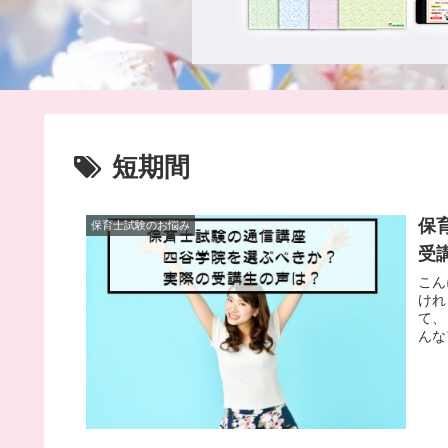
短期間
保
保育士試験のお悩み
受
こん
けれ
て、
んな