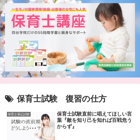
保育士試験 復習の仕方
保育士試験直前に唱えてほしい言
保育士筆記試験
葉『敵を知り己を知れば百戦危う
からず』