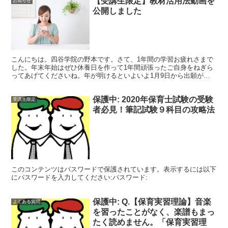
【受講生限定】教材活用法動画を
お知らせ
公開しました
こんにちは。四谷学院の野本です。さて、1年間の学習お疲れさまで
した。年末年始はぜひ休養日を作って1年間頑張ったご自身をねぎら
ってあげてくださいね。年が明けるといよいよ1月9日から出願が始
まり気持ちも忙しくなります。1月から走り抜けるためにも...
保護中: 2020年保育士試験の受験
受講生限定
者必見！筆記試験９科目の攻略法
このコンテンツはパスワードで保護されています。表示するには以下
にパスワードを入力してください:パスワード:
保護中: Q.【保育実習理論】音楽
よくある質問
を習ったことがなく、楽譜もまっ
たく読めません。「保育実習理