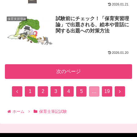
2026.01.21
試験前にチェック！「保育実習理
保育実習理論
論」で出題される、絵本や昔話に
関する出題への対策方法
2026.01.20
次のページ
前
次
1
2
3
4
5
…
19
へ
へ
ホーム
保育士筆記試験