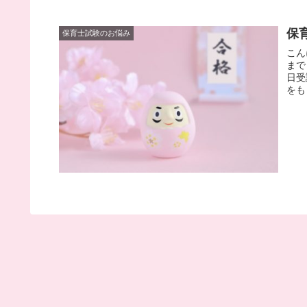
保
保育士試験のお悩み
こん
まで
日受
をも