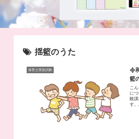
揺籃のうた
令
保育士実技試験
籃
こん
につ
験課
す。