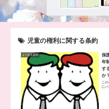
児童の権利に関する条約
保
よくある質問
年
す
か
この
にパ