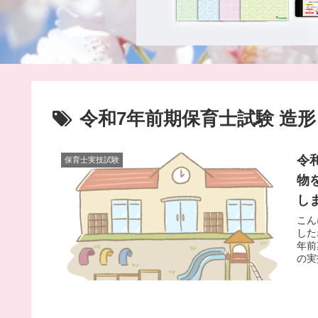
令和7年前期保育士試験 造形
令
保育士実技試験
物
し
こん
した
年前
の実