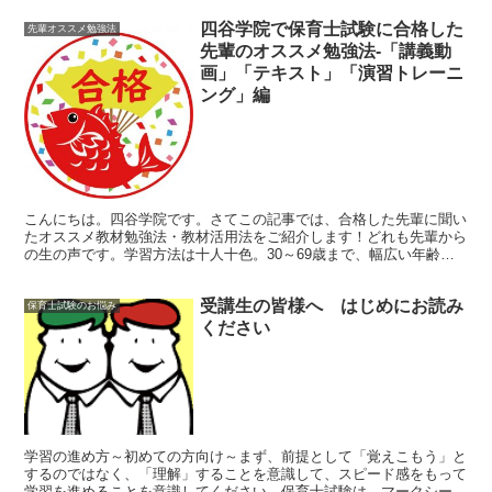
四谷学院で保育士試験に合格した
先輩オススメ勉強法
先輩のオススメ勉強法-「講義動
画」「テキスト」「演習トレーニ
ング」編
こんにちは。四谷学院です。さてこの記事では、合格した先輩に聞い
たオススメ教材勉強法・教材活用法をご紹介します！どれも先輩から
の生の声です。学習方法は十人十色。30～69歳まで、幅広い年齢層
の皆様からいただいた学習法の一部をご紹介します。今回...
受講生の皆様へ はじめにお読み
保育士試験のお悩み
ください
学習の進め方～初めての方向け～まず、前提として「覚えこもう」と
するのではなく、「理解」することを意識して、スピード感をもって
学習を進めることを意識してください。保育士試験は、マークシート