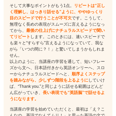
そして大事なポイントがもう1点。
リピートは“正し
く理解し、はっきり話せる”ように、ややゆっくり
目のスピードで行うことが不可欠
です。こうして、
無理なく長めの表現がスムーズに言えるようになっ
てから、
最後の仕上げにナチュラルスピードで聞い
てリピート
します。このときには、速いスピードで
も楽々と“すらすら”言えるようになっていて、我な
がら「いつの間に？！」と驚いてしまうかもしれま
せん。
以上のように、当講座の学習を通して、短いフレー
ズから文へ、日本語付きから英語オンリーへ、スロ
ーからナチュラルスピードへと、
順序よくステップ
を踏みながら、少しずつ階段を上るように
していけ
ば、“Thank you.”と同じように話せる範囲はどんど
ん広がっていき、
長い表現でも“英語脳”で話せるよ
うになります。
当講座の学習を始めていただくと、最初は「え？こ
んなの、英語でなんてムリ！」と思った英語の文で