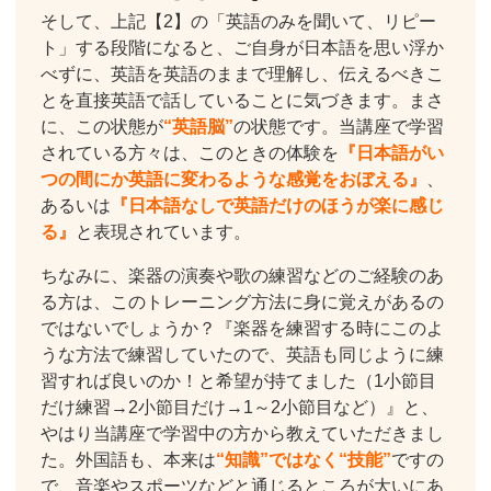
そして、上記【2】の「英語のみを聞いて、リピー
ト」する段階になると、ご自身が日本語を思い浮か
べずに、英語を英語のままで理解し、伝えるべきこ
とを直接英語で話していることに気づきます。まさ
に、この状態が
“英語脳”
の状態です。当講座で学習
されている方々は、このときの体験を
『日本語がい
つの間にか英語に変わるような感覚をおぼえる』
、
あるいは
『日本語なしで英語だけのほうが楽に感じ
る』
と表現されています。
ちなみに、楽器の演奏や歌の練習などのご経験のあ
る方は、このトレーニング方法に身に覚えがあるの
ではないでしょうか？『楽器を練習する時にこのよ
うな方法で練習していたので、英語も同じように練
習すれば良いのか！と希望が持てました（1小節目
だけ練習→2小節目だけ→1～2小節目など）』と、
やはり当講座で学習中の方から教えていただきまし
た。外国語も、本来は
“知識”ではなく“技能”
ですの
で、音楽やスポーツなどと通じるところが大いにあ