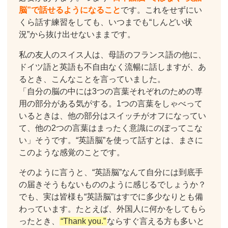
脳”で話せるようになること
です。これをせずにい
くら話す練習をしても、いつまでも“しんどい状
況”から抜け出せないままです。
私の友人のスイス人は、母語のフランス語の他に、
ドイツ語と英語も不自由なく流暢に話しますが、あ
るとき、こんなことを言っていました。
「自分の脳の中には3つの言葉それぞれのための専
用の部分がある気がする。1つの言葉をしゃべって
いるときは、他の部分はスイッチがオフになってい
て、他の2つの言葉はまったく意識にのぼってこな
い」そうです。“英語脳”を使って話すとは、まさに
このような感覚のことです。
そのように言うと、“英語脳”なんて自分には到底手
の届きそうもないもののように感じるでしょうか？
でも、実は皆様も“英語脳”はすでに多少なりとも備
わっています。たとえば、外国人に何かをしてもら
ったとき、
“Thank you.”
ならすぐ言える方も多いと