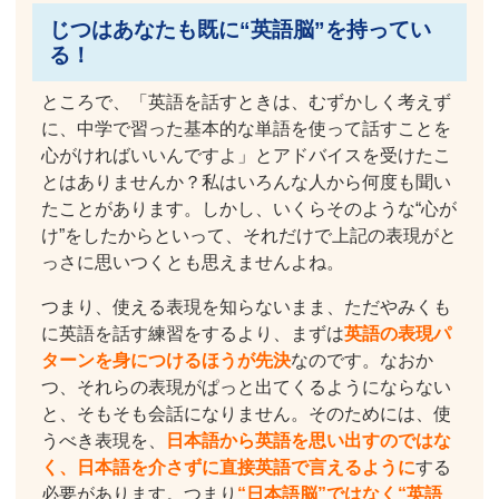
じつはあなたも既に“英語脳”を持ってい
る！
ところで、「英語を話すときは、むずかしく考えず
に、中学で習った基本的な単語を使って話すことを
心がければいいんですよ」とアドバイスを受けたこ
とはありませんか？私はいろんな人から何度も聞い
たことがあります。しかし、いくらそのような“心が
け”をしたからといって、それだけで上記の表現がと
っさに思いつくとも思えませんよね。
つまり、使える表現を知らないまま、ただやみくも
に英語を話す練習をするより、まずは
英語の表現パ
ターンを身につけるほうが先決
なのです。なおか
つ、それらの表現がぱっと出てくるようにならない
と、そもそも会話になりません。そのためには、使
うべき表現を、
日本語から英語を思い出すのではな
く、日本語を介さずに直接英語で言えるように
する
必要があります。つまり
“日本語脳”ではなく“英語