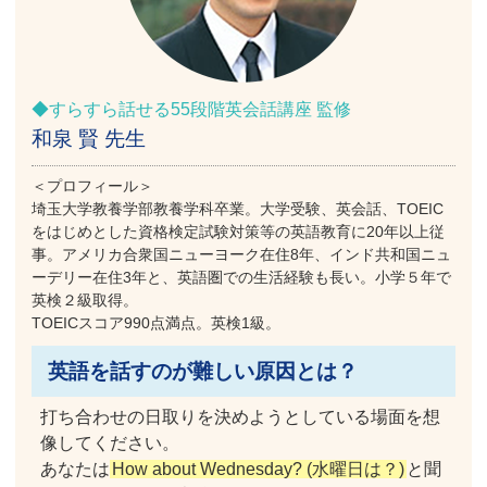
◆すらすら話せる55段階英会話講座 監修
和泉 賢 先生
＜プロフィール＞
埼玉大学教養学部教養学科卒業。大学受験、英会話、TOEIC
をはじめとした資格検定試験対策等の英語教育に20年以上従
事。アメリカ合衆国ニューヨーク在住8年、インド共和国ニュ
ーデリー在住3年と、英語圏での生活経験も長い。小学５年で
英検２級取得。
TOEICスコア990点満点。英検1級。
英語を話すのが難しい原因とは？
打ち合わせの日取りを決めようとしている場面を想
像してください。
あなたは
How about Wednesday? (水曜日は？)
と聞