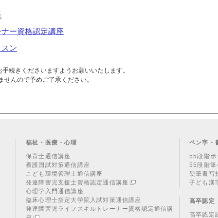
座
ーナー資格認定講座
ッスン
お手続きくださいますようお願いいたします。
ませんので予めご了承ください。
福祉・医療・心理
ペン字・
保育士通信講座
55段階
看護国試対策通信講座
55段階
こども環境管理士通信講座
硬筆書写
発達障害児支援士資格認定通信講座
子ども漢
心理学入門通信講座
臨床心理士指定大学院入試対策通信講座
高卒認定
発達障害児ライフスキルトレーナー
資格認定通信講
高卒認定
座