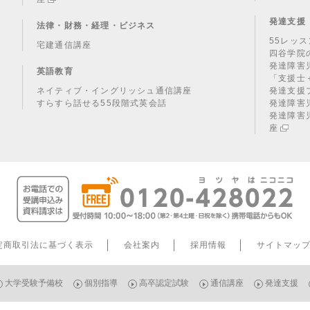
発達支援
法律・財務・経理・ビジネス
55レッ
宅建通信講座
四谷学院
発達障害
英語教育
「支援士
ネイティブ・イングリッシュ通信講座
発達支援
すらすら話せる55段階式英会話
発達障害
発達障害
座
定商取引法
に基づく
表示
会社案内
採用情報
サイトマッ
大学受験予備校
個別指導
高卒認定試験
通信講座
発達支援