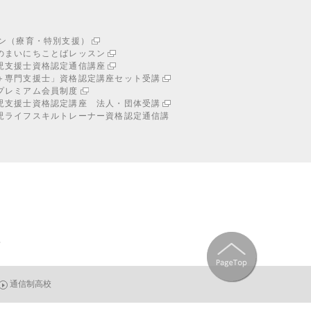
スン（療育・特別支援）
のまいにちことばレッスン
児支援士資格認定通信講座
＋専門支援士」資格認定講座セット受講
プレミアム会員制度
児支援士資格認定講座 法人・団体受講
児ライフスキルトレーナー
資格認定通信講
プ
通信制高校