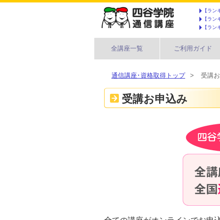
【ラン
【ラン
【ラン
全講座一覧
ご利用ガイド
通信講座･資格取得トップ
>
受講お
受講お申込み