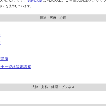
込いただけます。
契約規定
に同意の上、ご希望の講座をクリッ
通信）を使用しています。
福祉・医療・心理
座
座
策講座
ーナー資格認定講座
法律・財務・経理・ビジネス