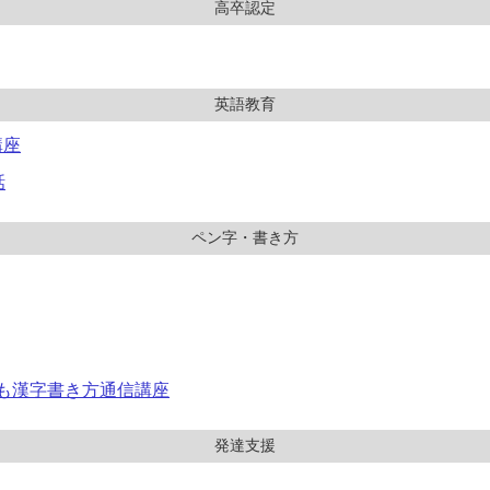
高卒認定
英語教育
講座
話
ペン字・書き方
ども漢字書き方通信講座
発達支援