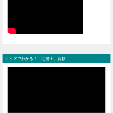
クイズでわかる！「宅建士」資格
動
画
プ
レ
ー
ヤ
ー