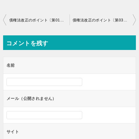
投
債権法改正のポイント〔第01回〕～債権法改正の全体像を押さえよう～
債権法改正のポイント〔第03回〕～時効の改正を押さえよう～
稿
ナ
コメントを残す
ビ
ゲ
名前
ー
シ
ョ
ン
メール（公開されません）
サイト