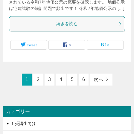
されている令和7年地価公示の概要を確認します。 地価公示
は宅建試験の統計問題で頻出です！ 令和7年地価公示の […]
続きを読む
Tweet
0
0
1
2
3
4
5
6
次へ
カテゴリー
1 受講生向け