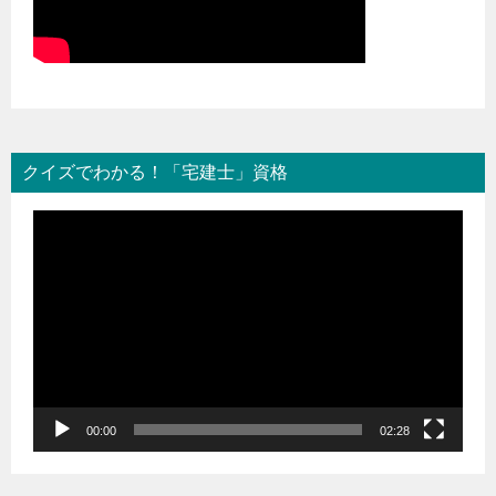
クイズでわかる！「宅建士」資格
動
画
プ
レ
ー
ヤ
ー
00:00
02:28