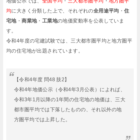
地価公示では、
全国平均
・
三大都市圏平均
・
地方圏平
均
に大きく分類した上で、それぞれの
全用途平均
・
住
宅地
・
商業地
・
工業地
の地価変動率を公表していま
す。
令和4年度の宅建試験では、三大都市圏平均と地方圏平
均の住宅地が出題されています。
【令和4年度 問48 肢2】
令和4年地価公示（令和4年3月公表）によれば、
令和3年1月以降の1年間の住宅地の地価は、三大
都市圏平均では下落したものの、それ以外の地
方圏平均では上昇した。