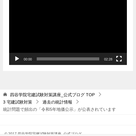
動
画
プ
レ
ー
ヤ
ー
00:00
02:28
四谷学院宅建試験対策講座_公式ブログ
TOP
3 宅建試験対策
過去の統計情報
統計問題で頻出の「令和5年地価公示」が公表されています
© 2017 四谷学院宅建試験対策講座_公式ブログ