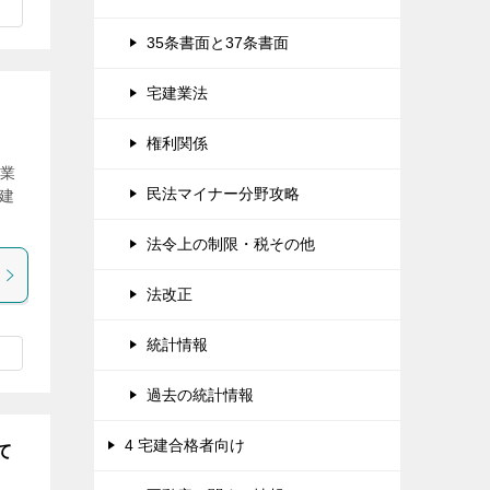
35条書面と37条書面
宅建業法
権利関係
引業
民法マイナー分野攻略
建
法令上の制限・税その他
法改正
統計情報
過去の統計情報
4 宅建合格者向け
て