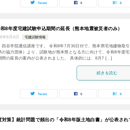
Tweet
0
0
令和8年度宅建試験申込期間の延長（熊本地震被災者のみ）
26年8月4日
宅建試験情報
。四谷学院通信講座です。 令和8年7月30日付で、熊本県宅地建物取
県の協力団体）より、試験地が熊本県となる方に向けて、令和8年度宅
間の延長の案内が公表されました。 具体的には、8月7 […]
続きを読む
Tweet
0
0
年度対策】統計問題で頻出の「令和8年版土地白書」が公表され