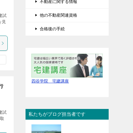
不動産に関する情報
他の不動産関連資格
建試
を見
合格後の手続
四谷学院 宅建講座
行
建試
私たちがブログ担当者です
物取