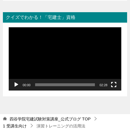
クイズでわかる！「宅建士」資格
動
画
プ
レ
ー
ヤ
ー
00:00
02:28
四谷学院宅建試験対策講座_公式ブログ
TOP
1 受講生向け
演習トレーニングの活用法