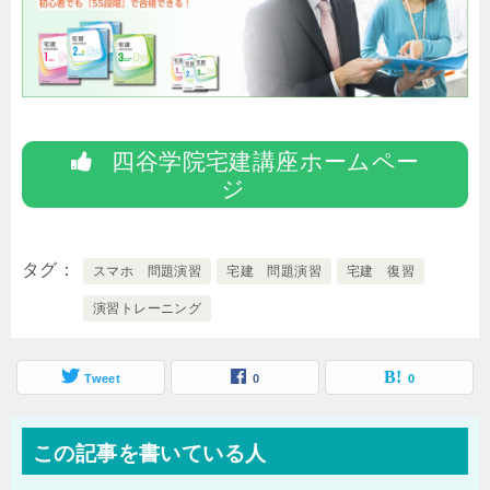
四谷学院宅建講座ホームペー
ジ
タグ
スマホ 問題演習
宅建 問題演習
宅建 復習
演習トレーニング
Tweet
0
0
この記事を書いている人