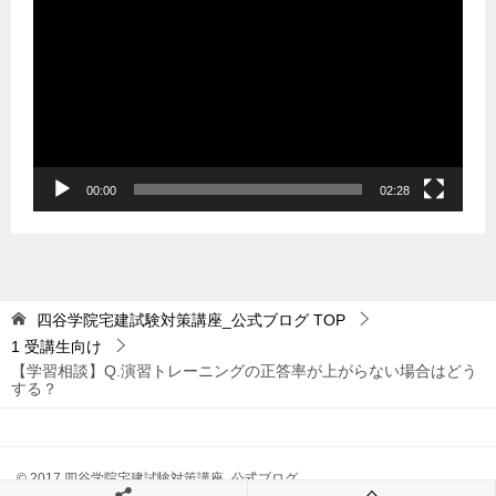
画
プ
レ
ー
ヤ
ー
00:00
02:28
四谷学院宅建試験対策講座_公式ブログ
TOP
1 受講生向け
【学習相談】Q.演習トレーニングの正答率が上がらない場合はどう
する？
© 2017 四谷学院宅建試験対策講座_公式ブログ