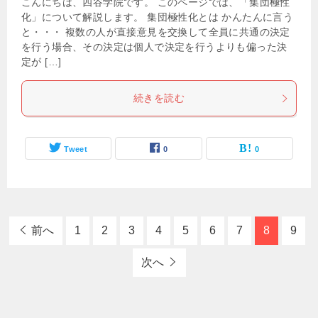
こんにちは、四谷学院です。 このページでは、「集団極性
化」について解説します。 集団極性化とは かんたんに言う
と・・・ 複数の人が直接意見を交換して全員に共通の決定
を行う場合、その決定は個人で決定を行うよりも偏った決
定が […]
続きを読む
Tweet
0
0
前へ
1
2
3
4
5
6
7
8
9
次へ