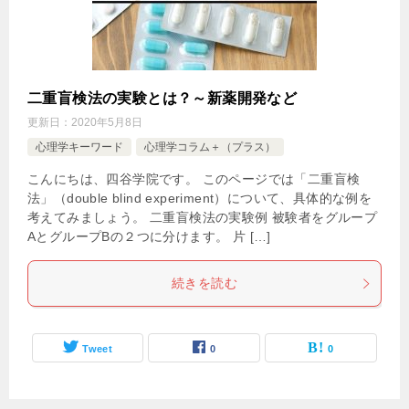
二重盲検法の実験とは？～新薬開発など
更新日：
2020年5月8日
心理学キーワード
心理学コラム＋（プラス）
こんにちは、四谷学院です。 このページでは「二重盲検
法」（double blind experiment）について、具体的な例を
考えてみましょう。 二重盲検法の実験例 被験者をグループ
AとグループBの２つに分けます。 片 […]
続きを読む
Tweet
0
0