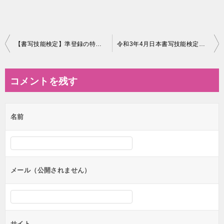
投
【書写技能検定】準登録の特典が変更されます
令和3年4月日本書写技能検定協会の講習会「硬筆書写技能検定2級・準2級合格対策講座〈楷書行書・掲示文〉」
稿
ナ
コメントを残す
ビ
ゲ
名前
ー
シ
ョ
ン
メール（公開されません）
サイト