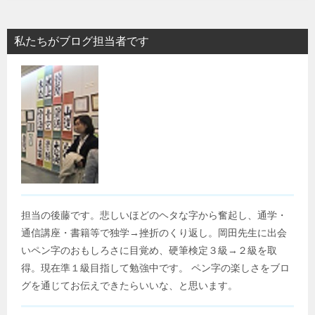
私たちがブログ担当者です
担当の後藤です。悲しいほどのヘタな字から奮起し、通学・
通信講座・書籍等で独学→挫折のくり返し。岡田先生に出会
いペン字のおもしろさに目覚め、硬筆検定３級→２級を取
得。現在準１級目指して勉強中です。 ペン字の楽しさをブロ
グを通じてお伝えできたらいいな、と思います。