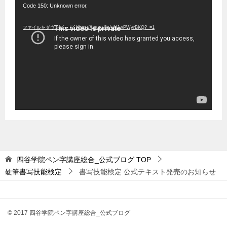
動
Code 150: Unknown error.
画
ファイルをダウンロード: https://youtu.be/uNJwPWyrBKQ?_=1
プ
レ
ー
ヤ
ー
四谷学院ペン字講座総合_公式ブログ
TOP
硬筆書写技能検定
書写技能検定 公式テキスト発売のお知らせ
© 2017 四谷学院ペン字講座総合_公式ブログ