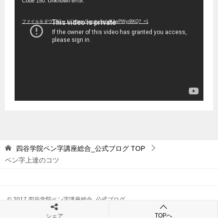
動
Code 150: Unknown error.
画
ファイルをダウンロード: https://youtu.be/uNJwPWyrBKQ?_=1
プ
レ
ー
ヤ
ー
四谷学院ペン字講座総合_公式ブログ
TOP
ペン字上達のコツ
© 2017 四谷学院ペン字講座総合_公式ブログ
TOPへ
シェア