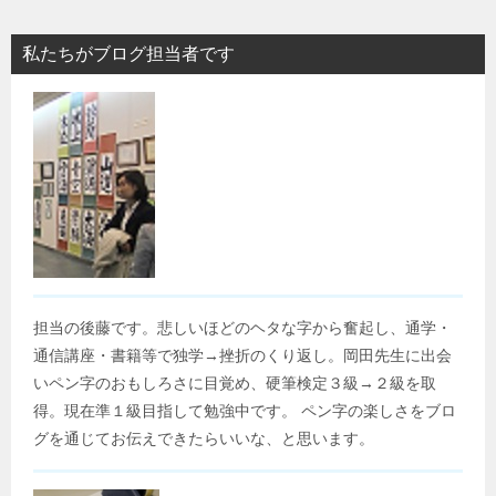
私たちがブログ担当者です
担当の後藤です。悲しいほどのヘタな字から奮起し、通学・
通信講座・書籍等で独学→挫折のくり返し。岡田先生に出会
いペン字のおもしろさに目覚め、硬筆検定３級→２級を取
得。現在準１級目指して勉強中です。 ペン字の楽しさをブロ
グを通じてお伝えできたらいいな、と思います。