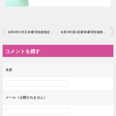
投
令和3年3月日本書写技能検定協会より講習会のご案内「(毛筆)条幅講座～漢字仮名交じり～」
令和3年第1回硬筆書写技能検定試験の申し込み締め切りは5月21日です。
稿
ナ
コメントを残す
ビ
ゲ
名前
ー
シ
ョ
ン
メール（公開されません）