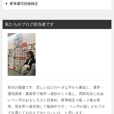
硬筆書写技能検定
私たちがブログ担当者です
担当の後藤です。悲しいほどのヘタな字から奮起し、通学・
通信講座・書籍等で独学→挫折のくり返し。岡田先生に出会
いペン字のおもしろさに目覚め、硬筆検定３級→２級を取
得。現在準１級目指して勉強中です。 ペン字の楽しさをブロ
グを通じてお伝えできたらいいな、と思います。