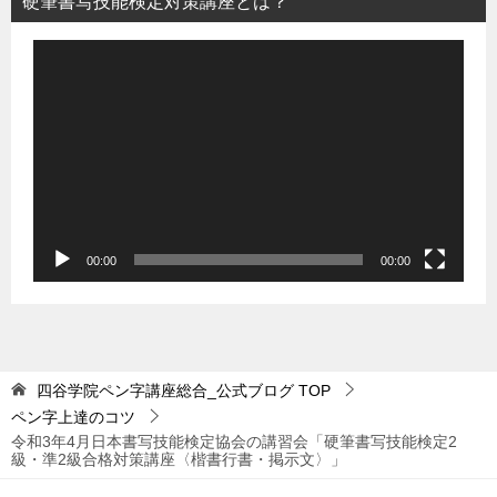
硬筆書写技能検定対策講座とは？
動
画
プ
レ
ー
ヤ
ー
00:00
00:00
四谷学院ペン字講座総合_公式ブログ
TOP
ペン字上達のコツ
令和3年4月日本書写技能検定協会の講習会「硬筆書写技能検定2
級・準2級合格対策講座〈楷書行書・掲示文〉」