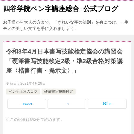
四谷学院ペン字講座総合_公式ブログ
お子様から大人の方まで、「きれいな字の法則」を身につけ、一生
モノの美しい文字を手に入れましょう。
令和3年4月日本書写技能検定協会の講習会
「硬筆書写技能検定2級・準2級合格対策講
座〈楷書行書・掲示文〉」
更新日：
2021年4月28日
ペン字上達のコツ
硬筆書写技能検定
Tweet
0
0
※この記事は約2分で読めます。