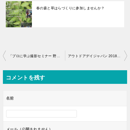
春の森と草はらづくりに参加しませんか？
投
「プロに学ぶ撮影セミナー 野生生物撮影の極意」開催と写真募集のお知らせ
アウトドアデイジャパン 2018 開催のお知らせ
稿
ナ
コメントを残す
ビ
ゲ
名前
ー
シ
ョ
ン
メール（公開されません）