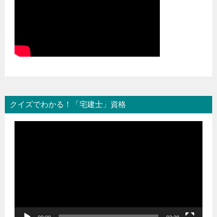
クイズでわかる！「宅建士」資格
動
画
プ
レ
ー
ヤ
ー