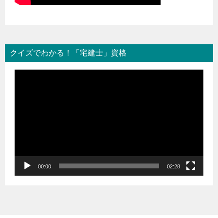
クイズでわかる！「宅建士」資格
動
画
プ
レ
ー
ヤ
ー
00:00
02:28