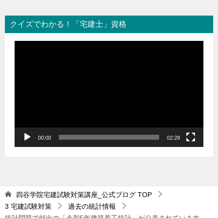
クイズでわかる！「宅建士」資格
動
画
プ
レ
ー
ヤ
ー
00:00
02:28
四谷学院宅建試験対策講座_公式ブログ
TOP
3 宅建試験対策
過去の統計情報