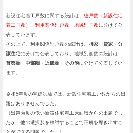
新設住宅着工戸数に関する統計は、
総戸数
（
新設住宅
着工戸数
）、
利用関係別戸数
、
地域別戸数
に分けて公
表しています。
その上で、利用関係別戸数の統計は、
持家
・
貸家
・
分
譲住宅
に分けて公表しており、地域別個数の統計は、
首都圏
・
中部圏
・
近畿圏
・
その他
に分けて公表してい
ます。
令和5年度の宅建試験では、新設住宅着工戸数からの出
題はありませんでした。
（出題頻度の低い新設住宅着工床面積からの出題でし
たが、他の選択肢を検討することで正解を導き出すこ
とができる問題でした。）