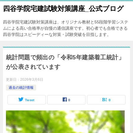
四谷学院宅建試験対策講座_公式ブログ
四谷学院宅建試験対策講座は、オリジナル教材と55段階学習システ
ムによる高い合格率が自慢の通信講座です。初心者でも合格できる
四谷学院はスピーディーな対策・試験突破を目指します。
統計問題で頻出の「令和5年建築着工統計」
が公表されています
更新日：
2026年3月6日
過去の統計情報
Tweet
0
0