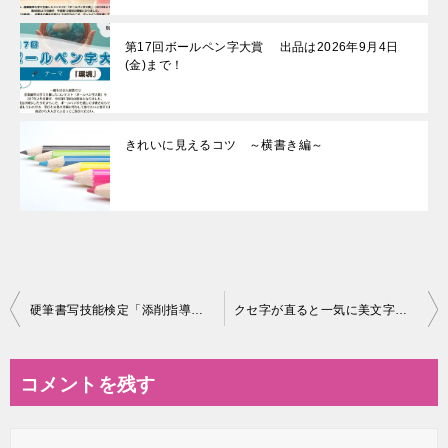
第17回ボールペン字大賞 出品は2026年9月4日
(金)まで！
きれいに見えるコツ ～横書き編～
投
硬筆書写技能検定「添削指導集中コース」が硬筆検定2級を目指す方に人気です
クセ字が直ると一気に美文字になりやすい？クセ字の人ほど美文字に！！
稿
ナ
コメントを残す
ビ
ゲ