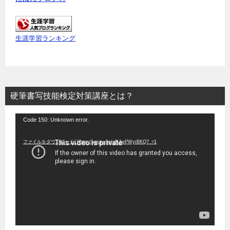
生涯学習ランキング
硬筆書写技能検定対策講座とは？
動
Code 150: Unknown error.
画
ファイルをダウンロード: https://youtu.be/uNJwPWyrBKQ?_=1
プ
レ
ー
ヤ
ー