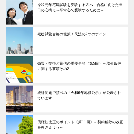
令和元年宅建試験を受験する方へ 合格に向けた当
日の心構え～平常心で受験するために～
宅建試験合格の秘策！民法の2つのポイント
売買・交換と貸借の重要事項（第5回）～取引条件
に関する事項その2
統計問題で頻出の「令和6年地価公示」が公表され
ています
債権法改正のポイント〔第11回〕～契約解除の改正
を押さえよう～