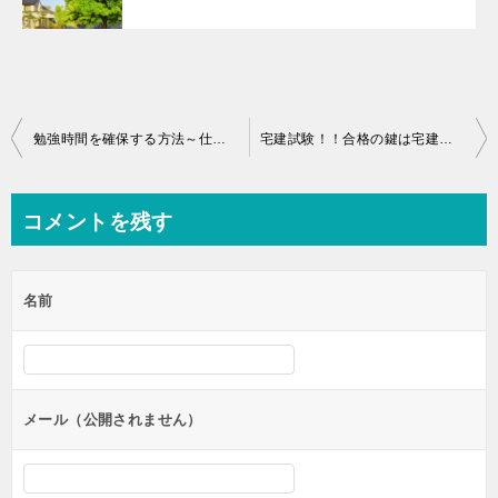
投
勉強時間を確保する方法～仕事・家事・育児と上手に両立しよう～
宅建試験！！合格の鍵は宅建業法
稿
ナ
コメントを残す
ビ
ゲ
名前
ー
シ
ョ
ン
メール（公開されません）