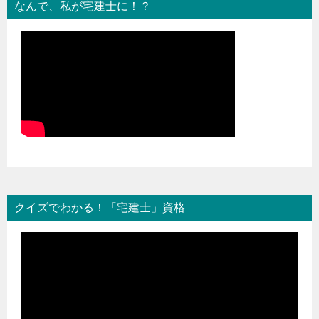
なんで、私が宅建士に！？
クイズでわかる！「宅建士」資格
動
画
プ
レ
ー