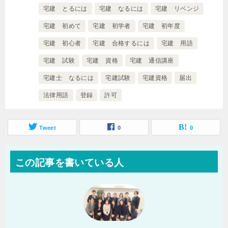
宅建 とるには
宅建 なるには
宅建 リベンジ
宅建 初めて
宅建 初学者
宅建 初年度
宅建 初心者
宅建 合格するには
宅建 用語
宅建 試験
宅建 資格
宅建 通信講座
宅建士 なるには
宅建試験
宅建資格
届出
法律用語
登録
許可
Tweet
0
0
この記事を書いている人