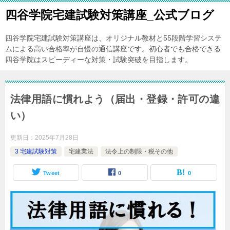
四谷学院宅建試験対策講座_公式ブログ
四谷学院宅建試験対策講座は、オリジナル教材と55段階学習システ
ムによる高い合格率が自慢の通信講座です。初心者でも合格できる
四谷学院はスピーディーな対策・試験突破を目指します。
法律用語に慣れよう（届出・登録・許可の違
い）
更新日：
2025年7月28日
3 宅建試験対策
宅建業法
法令上の制限・税その他
Tweet
0
0