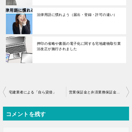
法律用語に慣れよう（届出・登録・許可の違い）
押印の省略や書面の電子化に関する宅地建物取引業
法改正が施行されました
投
宅建業者による「自ら貸借」
営業保証金と弁済業務保証金の「還付」手続の違いを押さえよう
稿
ナ
コメントを残す
ビ
ゲ