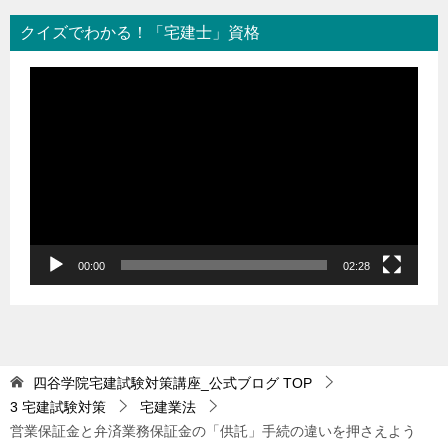
クイズでわかる！「宅建士」資格
動
画
プ
レ
ー
ヤ
ー
00:00
02:28
四谷学院宅建試験対策講座_公式ブログ
TOP
3 宅建試験対策
宅建業法
営業保証金と弁済業務保証金の「供託」手続の違いを押さえよう