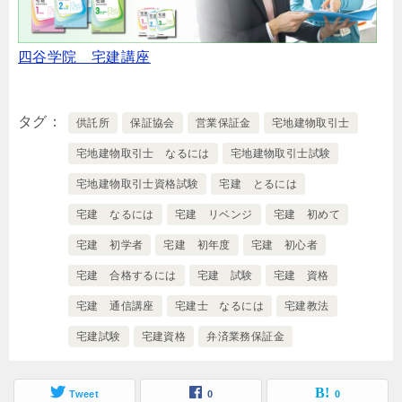
四谷学院 宅建講座
タグ
供託所
保証協会
営業保証金
宅地建物取引士
宅地建物取引士 なるには
宅地建物取引士試験
宅地建物取引士資格試験
宅建 とるには
宅建 なるには
宅建 リベンジ
宅建 初めて
宅建 初学者
宅建 初年度
宅建 初心者
宅建 合格するには
宅建 試験
宅建 資格
宅建 通信講座
宅建士 なるには
宅建教法
宅建試験
宅建資格
弁済業務保証金
Tweet
0
0