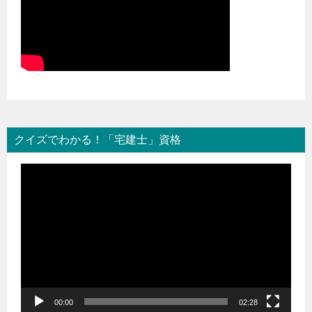
クイズでわかる！「宅建士」資格
動
画
プ
レ
ー
ヤ
ー
00:00
02:28