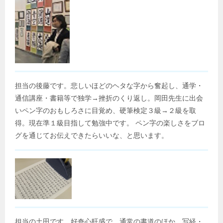
担当の後藤です。悲しいほどのヘタな字から奮起し、通学・
通信講座・書籍等で独学→挫折のくり返し。岡田先生に出会
いペン字のおもしろさに目覚め、硬筆検定３級→２級を取
得。現在準１級目指して勉強中です。 ペン字の楽しさをブロ
グを通じてお伝えできたらいいな、と思います。
担当の土田です。好奇心旺盛で、通常の書道のほか、写経・