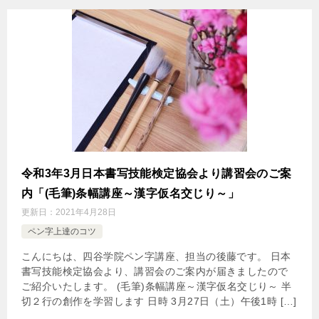
令和3年3月日本書写技能検定協会より講習会のご案
内「(毛筆)条幅講座～漢字仮名交じり～」
更新日：
2021年4月28日
ペン字上達のコツ
こんにちは、四谷学院ペン字講座、担当の後藤です。 日本
書写技能検定協会より、講習会のご案内が届きましたので
ご紹介いたします。 (毛筆)条幅講座～漢字仮名交じり～ 半
切２行の創作を学習します 日時 3月27日（土）午後1時 […]