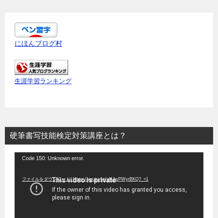
にほんブログ村
生涯学習ランキング
硬筆書写技能検定対策講座とは？
動
Code 150: Unknown error.
画
ファイルをダウンロード: https://youtu.be/uNJwPWyrBKQ?_=1
プ
レ
ー