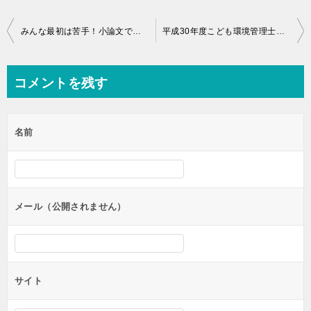
投
みんな最初は苦手！小論文で押さえておきたい３つの注意点
平成30年度こども環境管理士試験2級 解答解説公開予告
稿
ナ
コメントを残す
ビ
ゲ
名前
ー
シ
ョ
ン
メール（公開されません）
サイト