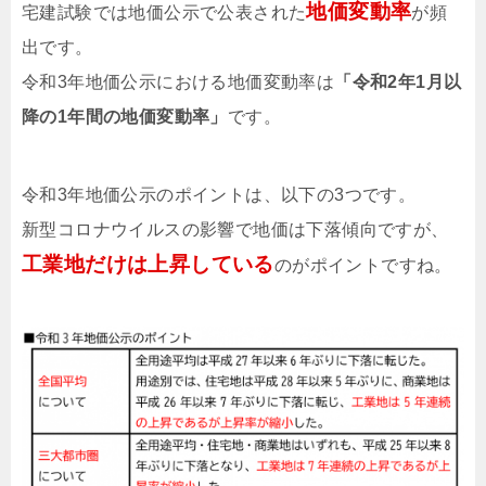
地価変動率
宅建試験では地価公示で公表された
が頻
出です。
令和3年地価公示における地価変動率は
「令和2年1月以
降の1年間の地価変動率」
です。
令和3年地価公示のポイントは、以下の3つです。
新型コロナウイルスの影響で地価は下落傾向ですが、
工業地だけは上昇している
のがポイントですね。