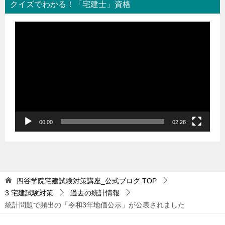
クイズでわかる！「宅建士」資格
動
画
プ
レ
ー
ヤ
ー
00:00
02:28
四谷学院宅建試験対策講座_公式ブログ
TOP
3 宅建試験対策
過去の統計情報
統計問題で頻出の「令和3年地価公示」が公表されました